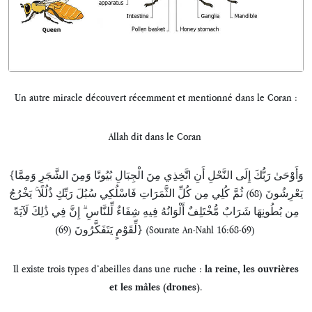
Un autre miracle découvert récemment et mentionné dans le Coran :
Allah dit dans le Coran
{وَأَوْحَىٰ رَبُّكَ إِلَى النَّحْلِ أَنِ اتَّخِذِي مِنَ الْجِبَالِ بُيُوتًا وَمِنَ الشَّجَرِ وَمِمَّا
يَعْرِشُونَ (68) ثُمَّ كُلِي مِن كُلِّ الثَّمَرَاتِ فَاسْلُكِي سُبُلَ رَبِّكِ ذُلُلًا ۚ يَخْرُجُ
مِن بُطُونِهَا شَرَابٌ مُّخْتَلِفٌ أَلْوَانُهُ فِيهِ شِفَاءٌ لِّلنَّاسِ ۗ إِنَّ فِي ذَٰلِكَ لَآيَةً
لِّقَوْمٍ يَتَفَكَّرُونَ (69)} (Sourate An-Nahl 16:68-69)
Il existe trois types d’abeilles dans une ruche :
la reine, les ouvrières
.
et les mâles (drones)